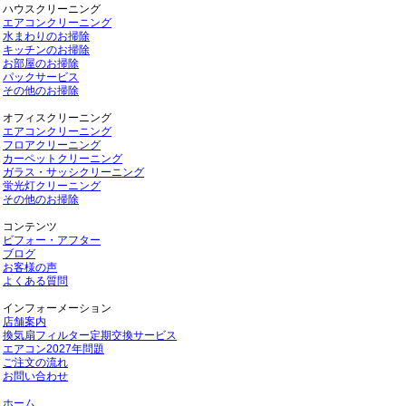
ハウスクリーニング
エアコンクリーニング
水まわりのお掃除
キッチンのお掃除
お部屋のお掃除
パックサービス
その他のお掃除
オフィスクリーニング
エアコンクリーニング
フロアクリーニング
カーペットクリーニング
ガラス・サッシクリーニング
蛍光灯クリーニング
その他のお掃除
コンテンツ
ビフォー・アフター
ブログ
お客様の声
よくある質問
インフォーメーション
店舗案内
換気扇フィルター定期交換サービス
エアコン2027年問題
ご注文の流れ
お問い合わせ
ホーム