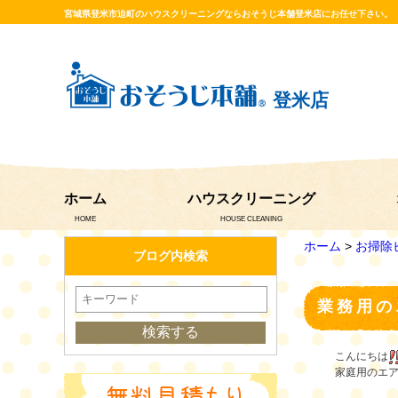
宮城県登米市迫町のハウスクリーニングならおそうじ本舗登米店にお任せ下さい。
登米店
ホーム
ハウスクリーニング
HOME
HOUSE CLEANING
ホーム
>
お掃除
ブログ内検索
業務用の
こんにちは
家庭用のエ