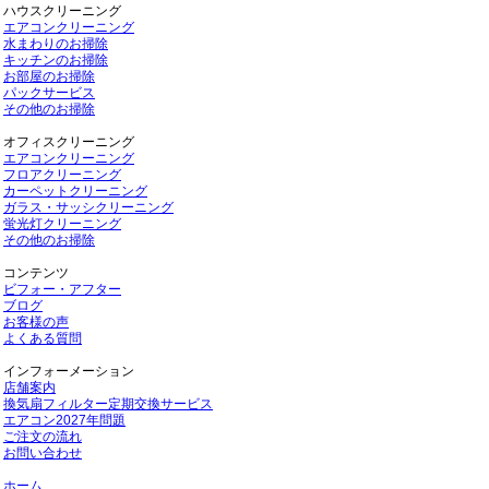
ハウスクリーニング
エアコンクリーニング
水まわりのお掃除
キッチンのお掃除
お部屋のお掃除
パックサービス
その他のお掃除
オフィスクリーニング
エアコンクリーニング
フロアクリーニング
カーペットクリーニング
ガラス・サッシクリーニング
蛍光灯クリーニング
その他のお掃除
コンテンツ
ビフォー・アフター
ブログ
お客様の声
よくある質問
インフォーメーション
店舗案内
換気扇フィルター定期交換サービス
エアコン2027年問題
ご注文の流れ
お問い合わせ
ホーム