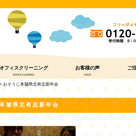
オフィスクリーニング
お客様の声
ご
OFFICE CLEANING
VOICE
> おそうじ本舗県北有志新年会
本舗県北有志新年会