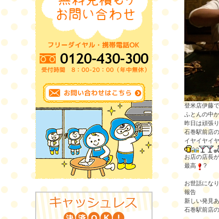
登米店伊藤
ふとんの中か
昨日は頑張
石巻駅前店
イヤイヤイ
お店の店長
最高
?
お世話にな
報告
新しい発見
石巻駅前店