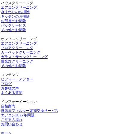
ハウスクリーニング
エアコンクリーニング
水まわりのお掃除
キッチンのお掃除
お部屋のお掃除
パックサービス
その他のお掃除
オフィスクリーニング
エアコンクリーニング
フロアクリーニング
カーペットクリーニング
ガラス・サッシクリーニング
蛍光灯クリーニング
その他のお掃除
コンテンツ
ビフォー・アフター
ブログ
お客様の声
よくある質問
インフォーメーション
店舗案内
換気扇フィルター定期交換サービス
エアコン2027年問題
ご注文の流れ
お問い合わせ
ホーム