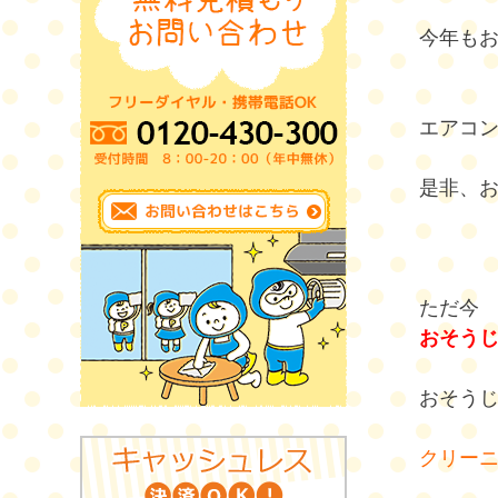
今年も
エアコ
是非、
ただ今
おそうじ
おそう
クリー