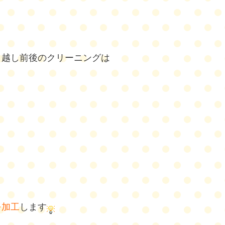
。
引越し前後のクリーニングは
を加工
します